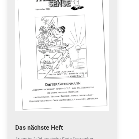
Quicklinks
 Fun
News
cebook
Termine
tagram
ook
stagram
Ergebnisse
bezahlen mit / pay by
PayPal
Impressum
Datenschutzerklärung
Cookie-Richtlinie (EU)
Das nächste Heft