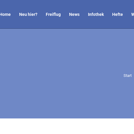
Home
Neu hier?
Freiflug
News
Infothek
Hefte
W
Sie b
Start