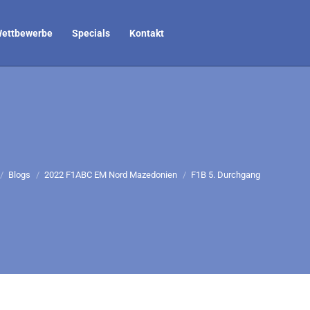
ettbewerbe
Specials
Kontakt
efinden sich hier:
Blogs
2022 F1ABC EM Nord Mazedonien
F1B 5. Durchgang