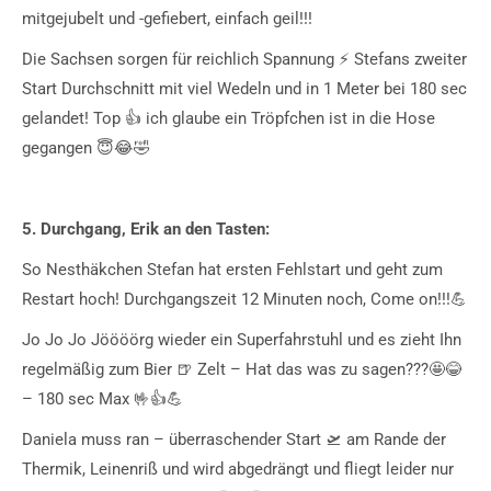
mitgejubelt und -gefiebert, einfach geil!!!
Die Sachsen sorgen für reichlich Spannung ⚡️ Stefans zweiter
Start Durchschnitt mit viel Wedeln und in 1 Meter bei 180 sec
gelandet! Top 👍 ich glaube ein Tröpfchen ist in die Hose
gegangen 😇😂🤣
5. Durchgang, Erik an den Tasten:
So Nesthäkchen Stefan hat ersten Fehlstart und geht zum
Restart hoch! Durchgangszeit 12 Minuten noch, Come on!!!💪
Jo Jo Jo Jöööörg wieder ein Superfahrstuhl und es zieht Ihn
regelmäßig zum Bier 🍺 Zelt – Hat das was zu sagen???🤩😂
– 180 sec Max 🤟👍💪
Daniela muss ran – überraschender Start 🛫 am Rande der
Thermik, Leinenriß und wird abgedrängt und fliegt leider nur