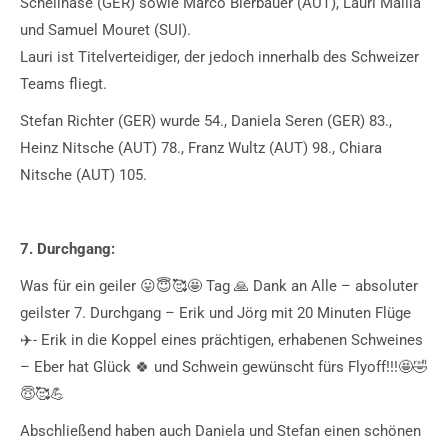
Schellhase (GER) sowie Marco Bierbauer (AUT), Lauri Malila
und Samuel Mouret (SUI).
Lauri ist Titelverteidiger, der jedoch innerhalb des Schweizer
Teams fliegt.
Stefan Richter (GER) wurde 54., Daniela Seren (GER) 83.,
Heinz Nitsche (AUT) 78., Franz Wultz (AUT) 98., Chiara
Nitsche (AUT) 105.
7. Durchgang:
Was für ein geiler 😛😇🥰🤩 Tag 🙏 Dank an Alle – absoluter
geilster 7. Durchgang – Erik und Jörg mit 20 Minuten Flüge
✈️- Erik in die Koppel eines prächtigen, erhabenen Schweines
– Eber hat Glück 🍀 und Schwein gewünscht fürs Flyoff!!!🤩🤣
😇🥰💪
Abschließend haben auch Daniela und Stefan einen schönen