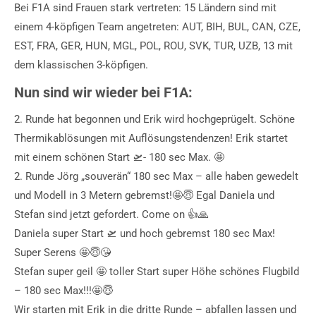
Bei F1A sind Frauen stark vertreten: 15 Ländern sind mit
einem 4-köpfigen Team angetreten: AUT, BIH, BUL, CAN, CZE,
EST, FRA, GER, HUN, MGL, POL, ROU, SVK, TUR, UZB, 13 mit
dem klassischen 3-köpfigen.
Nun sind wir wieder bei F1A:
2. Runde hat begonnen und Erik wird hochgeprügelt. Schöne
Thermikablösungen mit Auflösungstendenzen! Erik startet
mit einem schönen Start 🛫- 180 sec Max. 🤩
2. Runde Jörg „souverän“ 180 sec Max – alle haben gewedelt
und Modell in 3 Metern gebremst!🤩😇 Egal Daniela und
Stefan sind jetzt gefordert. Come on 👍🙏
Daniela super Start 🛫 und hoch gebremst 180 sec Max!
Super Serens 🤩😇😘
Stefan super geil 🤩 toller Start super Höhe schönes Flugbild
– 180 sec Max!!!🤩😇
Wir starten mit Erik in die dritte Runde – abfallen lassen und