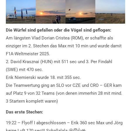
Die Würfel sind gefallen oder die Vögel sind geflogen:
Am längsten Vlad Dorian Cristea (ROM), er schaffte als
einziger im 2. Stechen das Max mit 10 min und wurde damit
F1A-Weltmeister 2025.
2. David Krasznai (HUN) mit 511 sec und 3. Per Findahl
(SWE) mit 470 sec.
Erik Niemierski wurde 18. mit 355 sec.
Die Teamwertung ging an SLO vor CZE und CRO – GER kam
auf Platz 9 von 32 Teams (von denen immerhin 28 mit mind.
3 Startern komplett waren)
Das erste Stechen:
19:22 – Flyoff I abgeschlossen – Erik 360 sec Max und Jörg
keine Luft 170 sec!!! Schallalala 🤩😇👍🤟