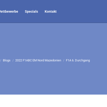
ettbewerbe
Specials
Kontakt
efinden sich hier:
Blogs
2022 F1ABC EM Nord Mazedonien
F1A 6. Durchgang