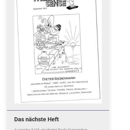
Quicklinks
 Fun
News
cebook
Termine
tagram
ook
stagram
Ergebnisse
bezahlen mit / pay by
PayPal
Impressum
Datenschutzerklärung
Cookie-Richtlinie (EU)
Das nächste Heft