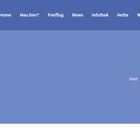
Home
Neu hier?
Freiflug
News
Infothek
Hefte
W
Sie b
Start