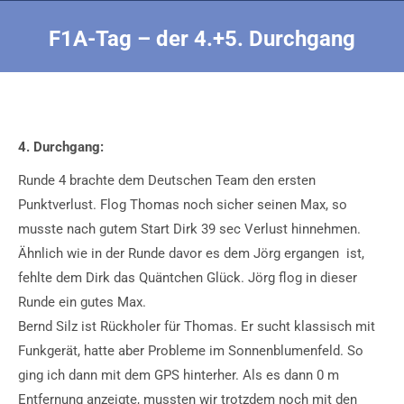
F1A-Tag – der 4.+5. Durchgang
Sie befinden sich hier:
4. Durchgang:
Runde 4 brachte dem Deutschen Team den ersten
Punktverlust. Flog Thomas noch sicher seinen Max, so
musste nach gutem Start Dirk 39 sec Verlust hinnehmen.
Ähnlich wie in der Runde davor es dem Jörg ergangen ist,
fehlte dem Dirk das Quäntchen Glück. Jörg flog in dieser
Runde ein gutes Max.
Bernd Silz ist Rückholer für Thomas. Er sucht klassisch mit
Funkgerät, hatte aber Probleme im Sonnenblumenfeld. So
ging ich dann mit dem GPS hinterher. Als es dann 0 m
Entfernung anzeigte, mussten wir trotzdem noch mit den