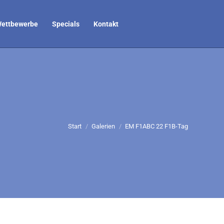
ettbewerbe
Specials
Kontakt
Sie befinden sich hier:
Start
Galerien
EM F1ABC 22 F1B-Tag