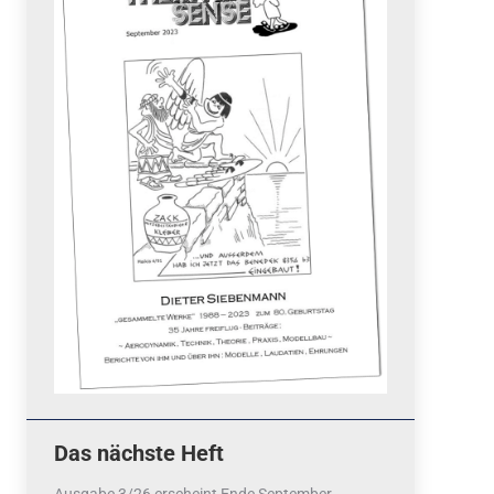
Quicklinks
 Fun
News
cebook
Termine
tagram
ook
stagram
Ergebnisse
bezahlen mit / pay by
PayPal
Impressum
Datenschutzerklärung
Cookie-Richtlinie (EU)
Das nächste Heft