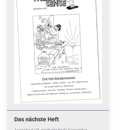
Quicklinks
 Fun
News
cebook
Termine
tagram
ook
stagram
Ergebnisse
bezahlen mit / pay by
PayPal
Impressum
Datenschutzerklärung
Cookie-Richtlinie (EU)
Das nächste Heft