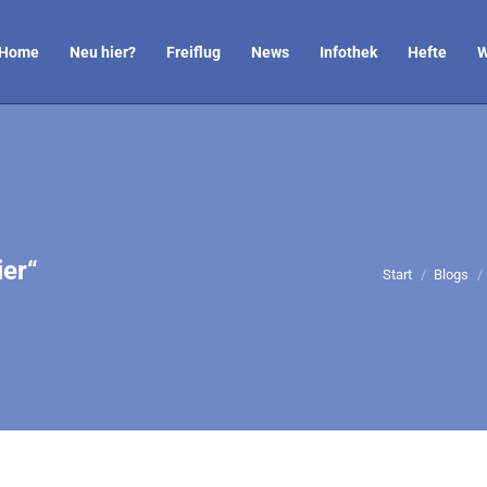
Home
Neu hier?
Freiflug
News
Infothek
Hefte
W
ier“
Sie befinden si
Start
Blogs