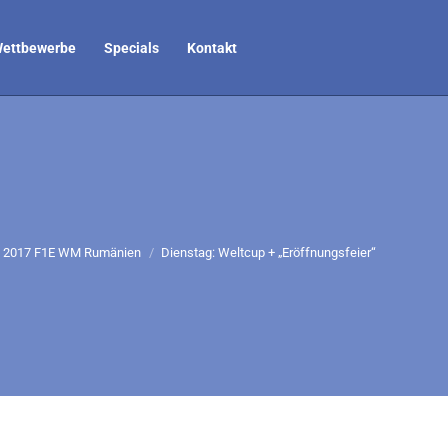
ettbewerbe
Specials
Kontakt
ch hier:
2017 F1E WM Rumänien
Dienstag: Weltcup + „Eröffnungsfeier“