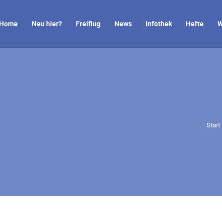
Home
Neu hier?
Freiflug
News
Infothek
Hefte
W
Sie 
Start