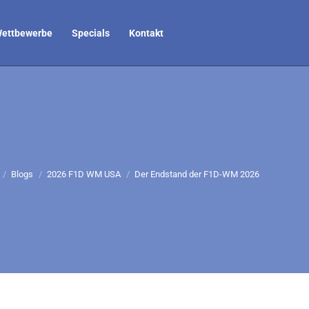
ettbewerbe
Specials
Kontakt
befinden sich hier:
Blogs
2026 F1D WM USA
Der Endstand der F1D-WM 2026