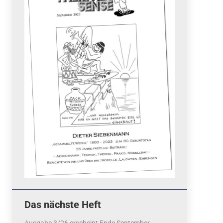
Quicklinks
 Fun
News
cebook
Termine
tagram
ook
stagram
Ergebnisse
bezahlen mit / pay by
PayPal
Impressum
Datenschutzerklärung
Cookie-Richtlinie (EU)
Das nächste Heft