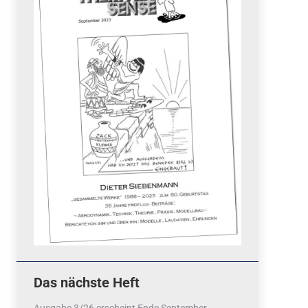
Quicklinks
 Fun
News
cebook
Termine
tagram
ook
stagram
Ergebnisse
bezahlen mit / pay by
PayPal
Impressum
Datenschutzerklärung
Cookie-Richtlinie (EU)
Das nächste Heft