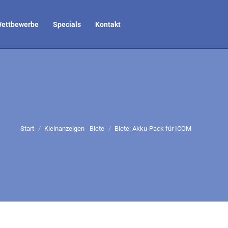
ettbewerbe
Specials
Kontakt
Sie befinden sich hier:
Start
Kleinanzeigen - Biete
Biete: Akku-Pack für ICOM