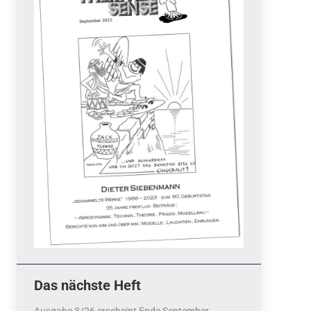
Quicklinks
 Fun
News
cebook
Termine
tagram
ook
stagram
Ergebnisse
bezahlen mit / pay by
PayPal
Impressum
Datenschutzerklärung
Cookie-Richtlinie (EU)
Das nächste Heft