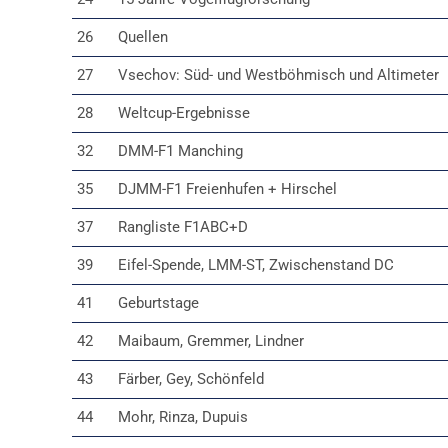
26
Quellen
27
Vsechov: Süd- und Westböhmisch und Altimeter
28
Weltcup-Ergebnisse
32
DMM-F1 Manching
35
DJMM-F1 Freienhufen + Hirschel
37
Rangliste F1ABC+D
39
Eifel-Spende, LMM-ST, Zwischenstand DC
41
Geburtstage
42
Maibaum, Gremmer, Lindner
43
Färber, Gey, Schönfeld
44
Mohr, Rinza, Dupuis