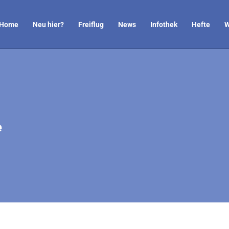
Home
Neu hier?
Freiflug
News
Infothek
Hefte
W
e