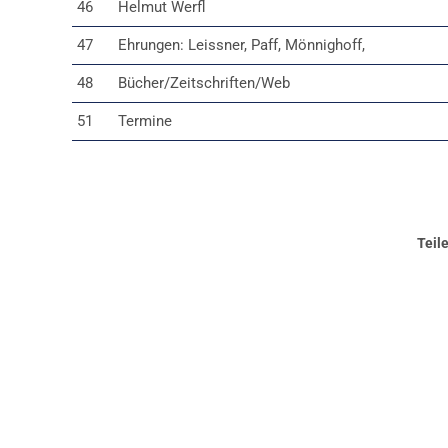
46
Helmut Werfl
47
Ehrungen: Leissner, Paff, Mönnighoff,
48
Bücher/Zeitschriften/Web
51
Termine
Teil