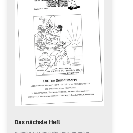
Quicklinks
 Fun
News
cebook
Termine
tagram
ook
stagram
Ergebnisse
bezahlen mit / pay by
PayPal
Impressum
Datenschutzerklärung
Cookie-Richtlinie (EU)
Das nächste Heft