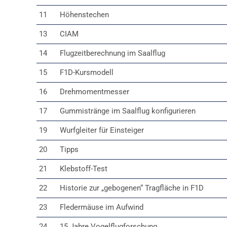
11
Höhenstechen
13
CIAM
14
Flugzeitberechnung im Saalflug
15
F1D-Kursmodell
16
Drehmomentmesser
17
Gummistränge im Saalflug konfigurieren
19
Wurfgleiter für Einsteiger
20
Tipps
21
Klebstoff-Test
22
Historie zur „gebogenen“ Tragfläche in F1D
23
Fledermäuse im Aufwind
24
15 Jahre Vogelflugforschung