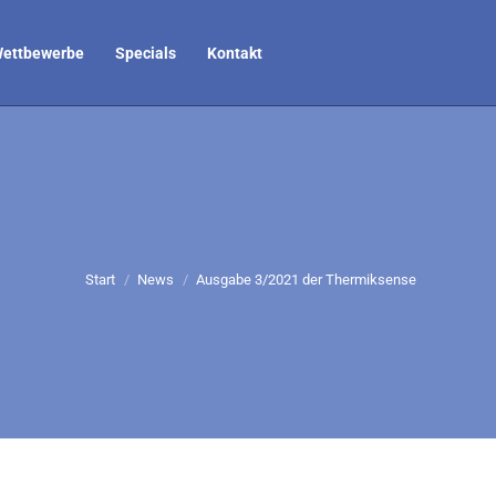
ettbewerbe
Specials
Kontakt
Sie befinden sich hier:
Start
News
Ausgabe 3/2021 der Thermiksense