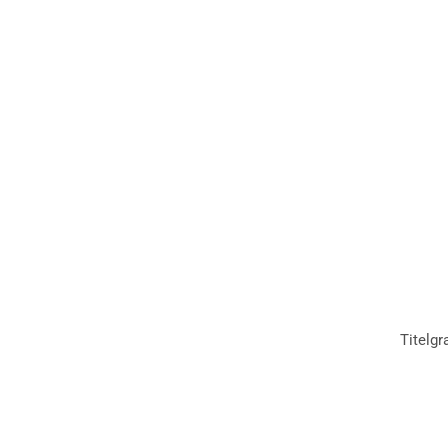
Titelgr
Inhalt
Beiträge zum online lesen oder zum Download findest Du 