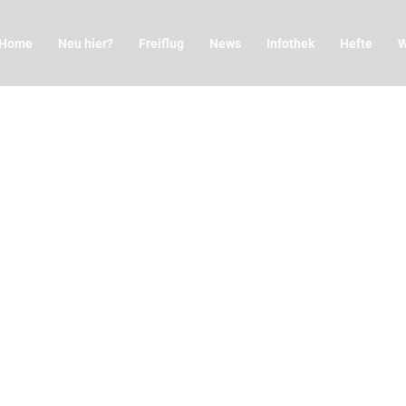
Home
Neu hier?
Freiflug
News
Infothek
Hefte
W