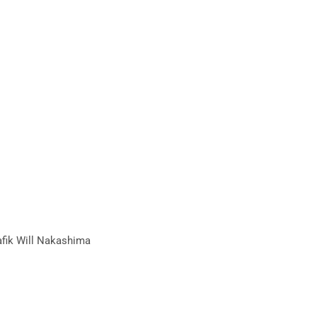
afik Will Nakashima
in der Infothek.