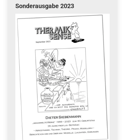
Sonderausgabe 2023
Quicklinks
 Fun
News
cebook
Termine
tagram
ook
stagram
Ergebnisse
bezahlen mit / pay by
PayPal