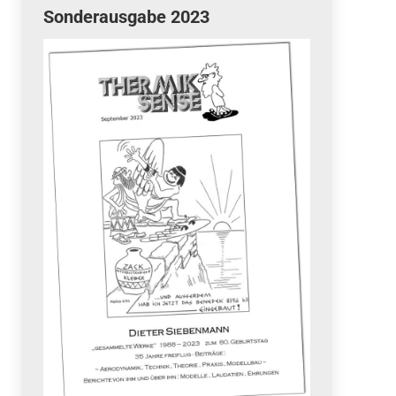
Sonderausgabe 2023
Quicklinks
 Fun
News
cebook
Termine
tagram
ook
stagram
Ergebnisse
bezahlen mit / pay by
PayPal
Impressum