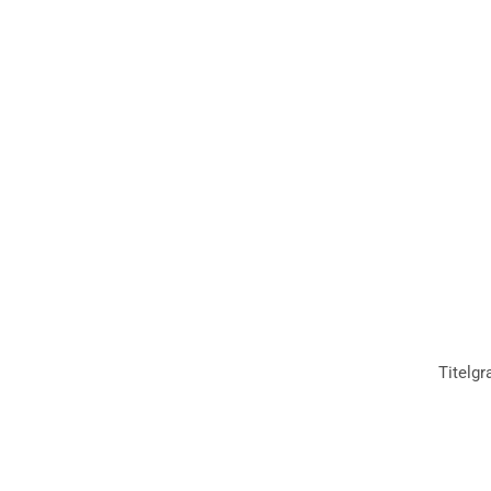
Titelgr
Inhalt
Beiträge zum online lesen oder zum Download findest Du 