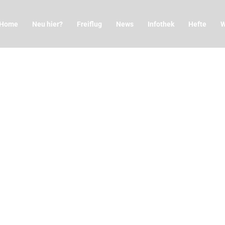
Home
Neu hier?
Freiflug
News
Infothek
Hefte
W