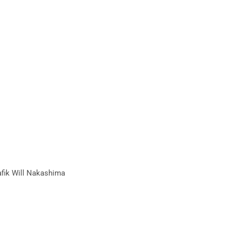
afik Will Nakashima
in der Infothek.