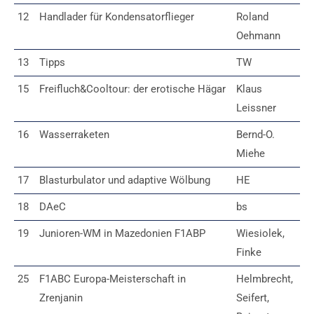
12
Handlader für Kondensatorflieger
Roland
Oehmann
13
Tipps
TW
15
Freifluch&Cooltour: der erotische Hägar
Klaus
Leissner
16
Wasserraketen
Bernd-O.
Miehe
17
Blasturbulator und adaptive Wölbung
HE
18
DAeC
bs
19
Junioren-WM in Mazedonien F1ABP
Wiesiolek,
Finke
25
F1ABC Europa-Meisterschaft in
Helmbrecht,
Zrenjanin
Seifert,