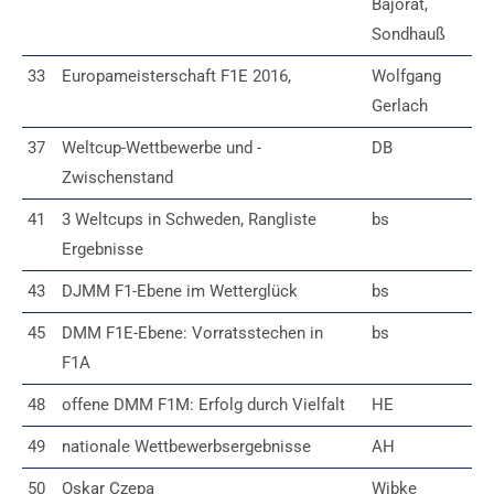
Bajorat,
Sondhauß
33
Europameisterschaft F1E 2016,
Wolfgang
Gerlach
37
Weltcup-Wettbewerbe und -
DB
Zwischenstand
41
3 Weltcups in Schweden, Rangliste
bs
Ergebnisse
43
DJMM F1-Ebene im Wetterglück
bs
45
DMM F1E-Ebene: Vorratsstechen in
bs
F1A
48
offene DMM F1M: Erfolg durch Vielfalt
HE
49
nationale Wettbewerbsergebnisse
AH
50
Oskar Czepa
Wibke