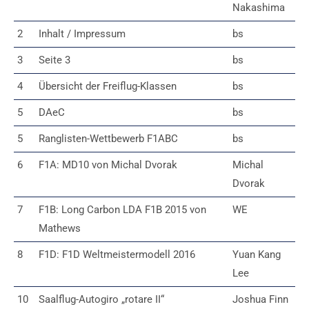
Nakashima
2
Inhalt / Impressum
bs
3
Seite 3
bs
4
Übersicht der Freiflug-Klassen
bs
5
DAeC
bs
5
Ranglisten-Wettbewerb F1ABC
bs
6
F1A: MD10 von Michal Dvorak
Michal
Dvorak
7
F1B: Long Carbon LDA F1B 2015 von
WE
Mathews
8
F1D: F1D Weltmeistermodell 2016
Yuan Kang
Lee
10
Saalflug-Autogiro „rotare II“
Joshua Finn