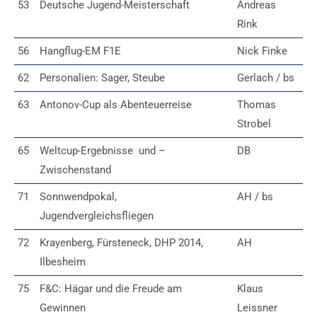
53
Deutsche Jugend-Meisterschaft
Andreas
Rink
56
Hangflug-EM F1E
Nick Finke
62
Personalien: Sager, Steube
Gerlach / bs
63
Antonov-Cup als Abenteuerreise
Thomas
Strobel
65
Weltcup-Ergebnisse und –
DB
Zwischenstand
71
Sonnwendpokal,
AH / bs
Jugendvergleichsfliegen
72
Krayenberg, Fürsteneck, DHP 2014,
AH
Ilbesheim
75
F&C: Hägar und die Freude am
Klaus
Gewinnen
Leissner