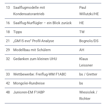
13
Saalflugmodelle mit
Paul
Kondensatorantrieb
Willutzki/HE
16
Saalflug-Nurflügler – ein Blick zurück
HE
18
Tipps
TW
21
„GM15 evo” Profil-Analyse
Bognolo/DS
29
Modellbau mit Schülern
AH
32
Gedanken zum kleinen UHU
Klaus
Leissner
33
Wettbewerbe: Freiflug-WM F1ABC
bs / Gretter
42
Mongolei-Rundreise
bs
48
Junioren-EM F1ABP
Wiesiolek /
Richter