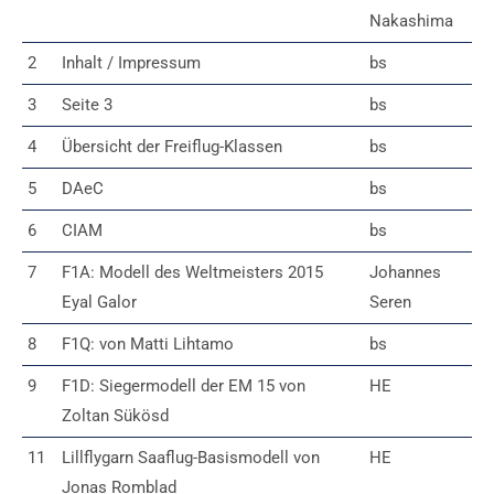
Nakashima
2
Inhalt / Impressum
bs
3
Seite 3
bs
4
Übersicht der Freiflug-Klassen
bs
5
DAeC
bs
6
CIAM
bs
7
F1A: Modell des Weltmeisters 2015
Johannes
Eyal Galor
Seren
8
F1Q: von Matti Lihtamo
bs
9
F1D: Siegermodell der EM 15 von
HE
Zoltan Sükösd
11
Lillflygarn Saaflug-Basismodell von
HE
Jonas Romblad