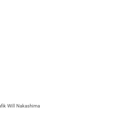
afik Will Nakashima
Will Nakashima
bs