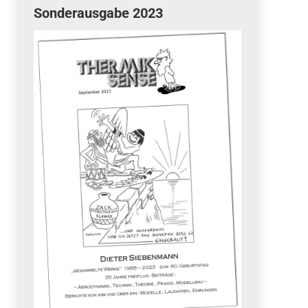
Sonderausgabe 2023
Quicklinks
 Fun
News
cebook
Termine
tagram
ook
stagram
Ergebnisse
bezahlen mit / pay by
PayPal
Impressum
Datenschutzerklärung