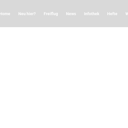
Home
Neu hier?
Freiflug
News
Infothek
Hefte
W