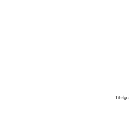
Titelgr
1
Ruf‘ ganz schnell den Wettbewerbsleiter
2
Inhalt / Impressum