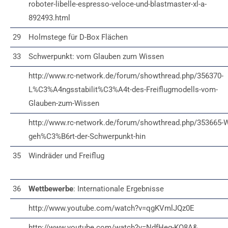
roboter-libelle-espresso-veloce-und-blastmaster-xl-a-
892493.html
29
Holmstege für D-Box Flächen
33
Schwerpunkt: vom Glauben zum Wissen
http://www.rc-network.de/forum/showthread.php/356370-
L%C3%A4ngsstabilit%C3%A4t-des-Freiflugmodells-vom-
Glauben-zum-Wissen
http://www.rc-network.de/forum/showthread.php/353665-
geh%C3%B6rt-der-Schwerpunkt-hin
35
Windräder und Freiflug
36
Wettbewerbe
: Internationale Ergebnisse
http://www.youtube.com/watch?v=qgKVmlJQz0E
http://www.youtube.com/watch?v=NdfHeg-KO8A&