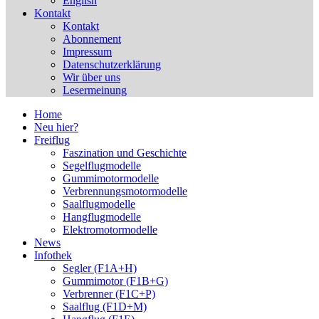
English
Kontakt
Kontakt
Abonnement
Impressum
Datenschutzerklärung
Wir über uns
Lesermeinung
Home
Neu hier?
Freiflug
Faszination und Geschichte
Segelflugmodelle
Gummimotormodelle
Verbrennungsmotormodelle
Saalflugmodelle
Hangflugmodelle
Elektromotormodelle
News
Infothek
Segler (F1A+H)
Gummimotor (F1B+G)
Verbrenner (F1C+P)
Saalflug (F1D+M)