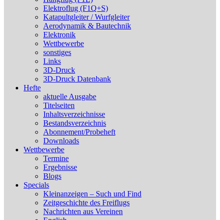
Elektroflug (F1Q+S)
Katapultgleiter / Wurfgleiter
Aerodynamik & Bautechnik
Elektronik
Wettbewerbe
sonstiges
Links
3D-Druck
3D-Druck Datenbank
Hefte
aktuelle Ausgabe
Titelseiten
Inhaltsverzeichnisse
Bestandsverzeichnis
Abonnement/Probeheft
Downloads
Wettbewerbe
Termine
Ergebnisse
Blogs
Specials
Kleinanzeigen – Such und Find
Zeitgeschichte des Freiflugs
Nachrichten aus Vereinen