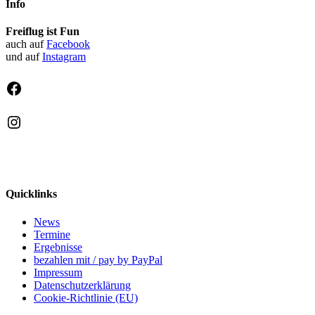
Info
Freiflug ist Fun
auch auf
Facebook
und auf
Instagram
Facebook
Instagram
Quicklinks
News
Termine
Ergebnisse
bezahlen mit / pay by PayPal
Impressum
Datenschutzerklärung
Cookie-Richtlinie (EU)