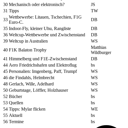
30
Mechanisch oder elektronisch?
JS
31
Tipps
TW
Wettbewerbe: Litauen, Tschechien, F1G
33
DB
Euro-C.
35
Indoor-Fly, kleiner Uhu, Rangliste
DB
36
Weltcup-Wettbewerbe und Zwischenstand
DB
39
Weltcup in Australien
WS
Matthias
40
F1K Balaton Trophy
Wildburger
41
Himmelberg und F1E-Zwischenstand
DB
44
Aero Friedrichshafen und Elektroflug
bs
45
Personalien: Imgenberg, Paff, Trumpf
WS
46
die Findahls, Helmbrecht
WS
48
Gerlach, Wille, Adelhard
WS
50
Geburtstage, Löffler, Holzhauser
WS
52
Bücher
bs
53
Quellen
bs
54
Tipps: Mylar flicken
WE
55
Aktuell
bs
56
Termine
bs