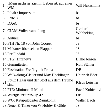
„Mein nächstes Ziel im Leben ist, auf einer
1
Will Nakashima
WM
2
Inhalt / Impressum
bs
3
Seite 3
bs
4
DAeC
bs
Gerhard
7
CIAM-Vollversammlung
Wöbbeking
9
Aktuell
bs
10
F1H Nr. 18 von John Cooper
JS
11
Makarov über seinen Flapper
JS
13
Per Findahl
JS
14
F1G: Tiffaney’s
Blake Jensen
15
Gummitesten
Rolf Stühler
19
Faszination Freiflug mit Prima
DB
20
Walk-along-Gleiter und Max Hacklinger
Heinrich Eder
F&C: Hägar und der Stoff aus dem Träume
21
Klaus Leissner
sind
22
F1E: Minimodell Monti
Pavel Kubickovi
24
Wurfgleiter Spin-Up 42
DB
26
WG: Katapultgleiter Zaunkönig
Walter Hach
28
Neuer E-Timer von W-Hobby E-Glide
JS