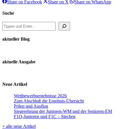
Share
Share
Share
Share on Facebook
Share on X
Share on WhatsApp
on
on
on
Facebook
X
WhatsAp
Suche
Suche
aktueller Blog
aktuelle Ausgabe
Neue Artikel
Wettbewerbsergebnisse 2026
Zum Abschluß die Ergebnis-Übersicht
Prilep und Ausflug
Siegerehrung der Junioren-WM und der Senioren-EM
F1Q-Junioren und F1C – Stechen
+ alle neue Artikel