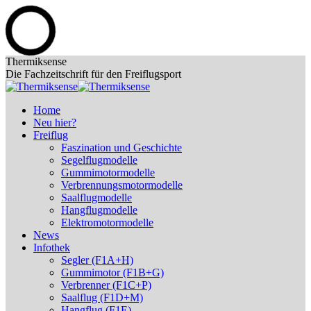
Zum
Thermiksense
Inhalt
Die Fachzeitschrift für den Freiflugsport
springen
Home
Neu hier?
Freiflug
Faszination und Geschichte
Segelflugmodelle
Gummimotormodelle
Verbrennungsmotormodelle
Saalflugmodelle
Hangflugmodelle
Elektromotormodelle
News
Infothek
Segler (F1A+H)
Gummimotor (F1B+G)
Verbrenner (F1C+P)
Saalflug (F1D+M)
Hangflug (F1E)