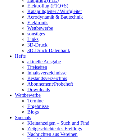
Hangflug (F1E)
Elektroflug (F1Q+S)
Katapultgleiter / Wurfgleiter
Aerodynamik & Bautechnik
Elektronik
Wettbewerbe
sonstiges
Links
3D-Druck
3D-Druck Datenbank
Hefte
aktuelle Ausgabe
Titelseiten
Inhaltsverzeichnisse
Bestandsverzeichnis
Abonnement/Probeheft
Downloads
Wettbewerbe
Termine
Ergebnisse
Blogs
Specials
Kleinanzeigen – Such und Find
Zeitgeschichte des Freiflugs
Nachrichten aus Vereinen