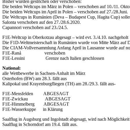
Bisher wurden gestrichen oder verschoben:
Die beiden Weltcups im März in Polen – verschoben auf 10./11. Okto
Die beiden Weltcups im April in Polen – verschoben auf 27./28.Juni.
Die Weltcups in Rumänien (Deva – Budapest Cup, Hagita Cup) sollen n
Salonta verschoben auf den 27./28.6.2020.
Capannori verschoben auf 23./24.5.
F1E-Weltcup in Oberkotzau abgesagt – wird evt. 3./4.10. nachgeholt
Die F1D-Weltmeisterschaft in Rumänien wurde von Mitte März auf 
Die CIAM-Vollversammlung Anfang April in Lausanne wurde auf noc
F1E-Raná
verschoben
F1E-Lessini
Grenze nach Italien geschlossen
National:
alle Wettbewerbe in Sachsen-Anhalt im März
Osterhofen (BW) am 28.3. fällt aus
Kalipokal und Krayenburgfliegen (TH) am 28./29.3. fällt aus-
F1E-Mensfelden ABGESAGT
F1E-Zwickau ABGESAGT
F1E-Himmelberg ABGESAGT
F1E-Wasserkuppe in Klärung
Saalflug in Augsburg und Ingolstadt abgesagt, wird nach Möglichkeit
Saalflug in Schorndorf am 19.4. fällt aus.