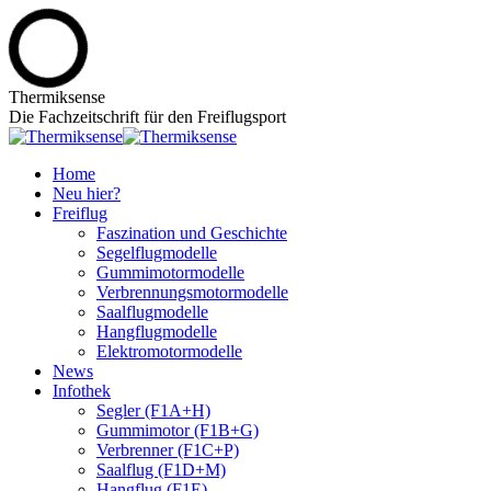
Zum
Thermiksense
Inhalt
Die Fachzeitschrift für den Freiflugsport
springen
Home
Neu hier?
Freiflug
Faszination und Geschichte
Segelflugmodelle
Gummimotormodelle
Verbrennungsmotormodelle
Saalflugmodelle
Hangflugmodelle
Elektromotormodelle
News
Infothek
Segler (F1A+H)
Gummimotor (F1B+G)
Verbrenner (F1C+P)
Saalflug (F1D+M)
Hangflug (F1E)