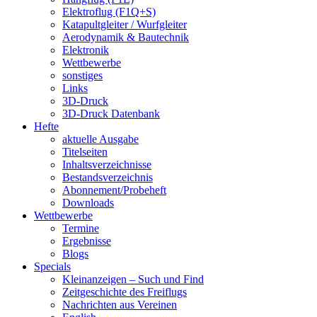
Elektroflug (F1Q+S)
Katapultgleiter / Wurfgleiter
Aerodynamik & Bautechnik
Elektronik
Wettbewerbe
sonstiges
Links
3D-Druck
3D-Druck Datenbank
Hefte
aktuelle Ausgabe
Titelseiten
Inhaltsverzeichnisse
Bestandsverzeichnis
Abonnement/Probeheft
Downloads
Wettbewerbe
Termine
Ergebnisse
Blogs
Specials
Kleinanzeigen – Such und Find
Zeitgeschichte des Freiflugs
Nachrichten aus Vereinen