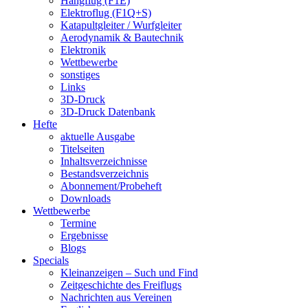
Hangflug (F1E)
Elektroflug (F1Q+S)
Katapultgleiter / Wurfgleiter
Aerodynamik & Bautechnik
Elektronik
Wettbewerbe
sonstiges
Links
3D-Druck
3D-Druck Datenbank
Hefte
aktuelle Ausgabe
Titelseiten
Inhaltsverzeichnisse
Bestandsverzeichnis
Abonnement/Probeheft
Downloads
Wettbewerbe
Termine
Ergebnisse
Blogs
Specials
Kleinanzeigen – Such und Find
Zeitgeschichte des Freiflugs
Nachrichten aus Vereinen