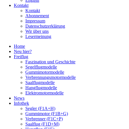
English
Kontakt
Kontakt
Abonnement
Impressum
Datenschutzerklärung
Wir über uns
Lesermeinung
Home
Neu hier?
Freiflug
Faszination und Geschichte
Segelflugmodelle
Gummimotormodelle
Verbrennungsmotormodelle
Saalflugmodelle
Hangflugmodelle
Elektromotormodelle
News
Infothek
Segler (F1A+H)
Gummimotor (F1B+G)
Verbrenner (F1C+P)
Saalflug (F1D+M)