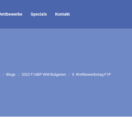
ettbewerbe
Specials
Kontakt
befinden sich hier:
t
Blogs
2022 F1ABP WM Bulgarien
3. Wettbewerbstag F1P