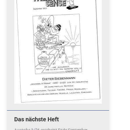
Quicklinks
 Fun
News
cebook
Termine
tagram
ook
stagram
Ergebnisse
bezahlen mit / pay by
PayPal
Impressum
Datenschutzerklärung
Cookie-Richtlinie (EU)
Das nächste Heft