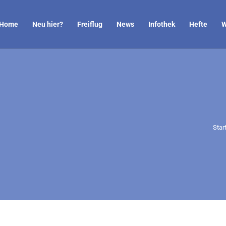
Home
Neu hier?
Freiflug
News
Infothek
Hefte
W
Sie 
Star