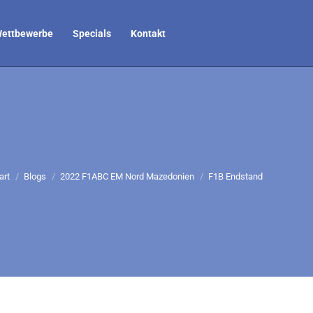
ettbewerbe
Specials
Kontakt
e befinden sich hier:
art
Blogs
2022 F1ABC EM Nord Mazedonien
F1B Endstand