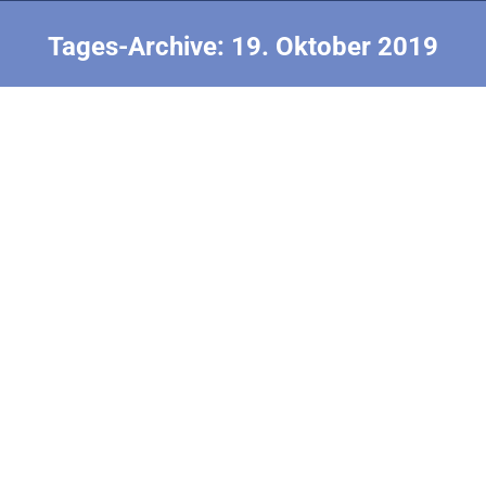
Tages-Archive:
19. Oktober 2019
Sie befinden sich hier:
F1B 6. Runde
2019 F1ABC WM USA
Von
Wibke Seifert
19. Oktober 2019
Jetzt wird‘s natürlich immer enger! Nicht nur sind die
Teams, die noch alles voll haben – und das sind,
schätz ich, viele (bitte keine Spoiler. Ich will‘s ja gar
nicht wissen!), immer gieriger, sie sind gerade
deswegen meist auch fahriger in Fokus und in
Konzentration, und Micha und ich haben gerade
erstmal Ice Tea und…