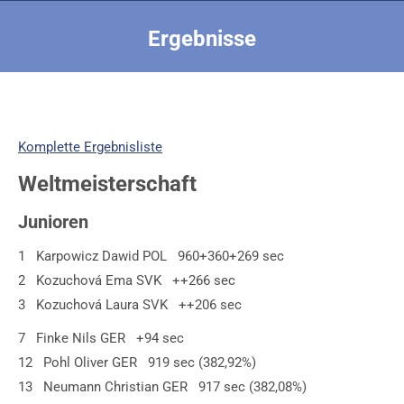
Ergebnisse
Sie befinden sich hier:
Komplette Ergebnisliste
Weltmeisterschaft
Junioren
1 Karpowicz Dawid POL 960+360+269 sec
2 Kozuchová Ema SVK ++266 sec
3 Kozuchová Laura SVK ++206 sec
7 Finke Nils GER +94 sec
12 Pohl Oliver GER 919 sec (382,92%)
13 Neumann Christian GER 917 sec (382,08%)