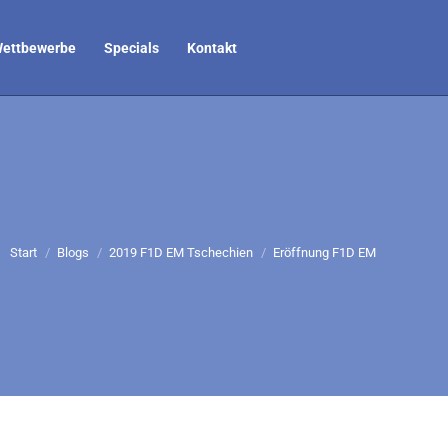
ettbewerbe
Specials
Kontakt
Sie befinden sich hier:
Start
Blogs
2019 F1D EM Tschechien
Eröffnung F1D EM