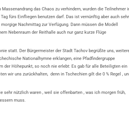
nen Massenandrang das Chaos zu verhindern, wurden die Teilnehmer i
Tag fürs Einfliegen benutzen darf. Das ist vernünftig aber auch sehr
er morgige Nachmittag zur Verfügung. Dann müssen die Modell
 einem Nebenraum der Reithalle auch nur ganz kurze Flüge
ie statt. Der Bürgermeister der Stadt Tachov begrüßte uns, weiter
chechische Nationalhymne erklangen, eine Pfadfindergruppe
der Höhepunkt, so noch nie erlebt: Es gab für alle Beteiligten ein
en wir uns zurückhalten, denn in Tschechien gilt die 0 % Regel , u
sehr nützlich waren , weil sie offenbarten , was ich morgen früh,
rbessern muss.