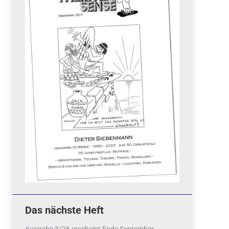
Quicklinks
 Fun
News
cebook
Termine
tagram
ook
stagram
Ergebnisse
bezahlen mit / pay by
PayPal
Impressum
Datenschutzerklärung
Cookie-Richtlinie (EU)
Das nächste Heft