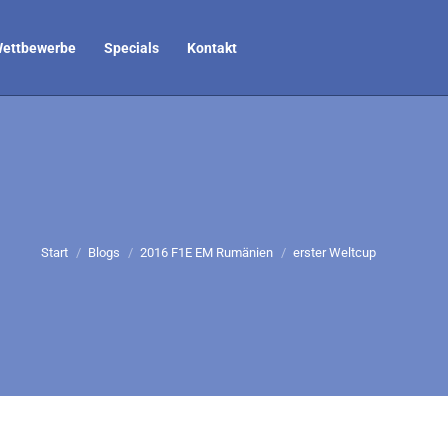
ettbewerbe
Specials
Kontakt
Sie befinden sich hier:
Start
Blogs
2016 F1E EM Rumänien
erster Weltcup