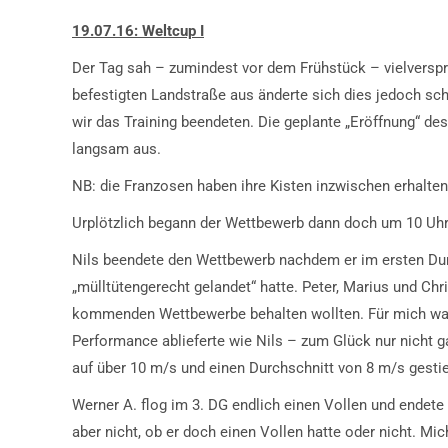
19.07.16: Weltcup I
Der Tag sah – zumindest vor dem Frühstück – vielverspr
befestigten Landstraße aus änderte sich dies jedoch sch
wir das Training beendeten. Die geplante „Eröffnung“ de
langsam aus.
NB: die Franzosen haben ihre Kisten inzwischen erhalte
Urplötzlich begann der Wettbewerb dann doch um 10 Uhr 
Nils beendete den Wettbewerb nachdem er im ersten Du
„mülltütengerecht gelandet“ hatte. Peter, Marius und Chri
kommenden Wettbewerbe behalten wollten. Für mich war
Performance ablieferte wie Nils – zum Glück nur nicht 
auf über 10 m/s und einen Durchschnitt von 8 m/s gesti
Werner A. flog im 3. DG endlich einen Vollen und endet
aber nicht, ob er doch einen Vollen hatte oder nicht. Mic