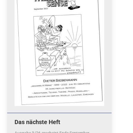
Quicklinks
 Fun
News
cebook
Termine
tagram
ook
stagram
Ergebnisse
bezahlen mit / pay by
PayPal
Impressum
Datenschutzerklärung
Cookie-Richtlinie (EU)
Das nächste Heft