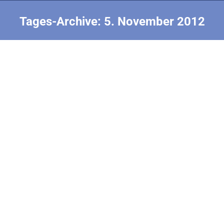
Tages-Archive:
5. November 2012
Sie befinden sich hier:
Saalflug Plansammlung Ministick
Saalflug (F1D+M)
Von
Nick Finke
5. November 2012
Hier eine schöne Sammlung von bewährten
Ministick-Entwürfen. Darüber hinaus gibt es auch
sehr leicht zu bauende Saalflug-Bausätze von Jiri
Kalina, z.B. das Modell Tom entspricht auch dem
Ministick-Reglement. Nähere Infos hierzu bei Heinz
Eder oder Bernhard Schwendemann. 10 Seiten,
Download (6 MB)