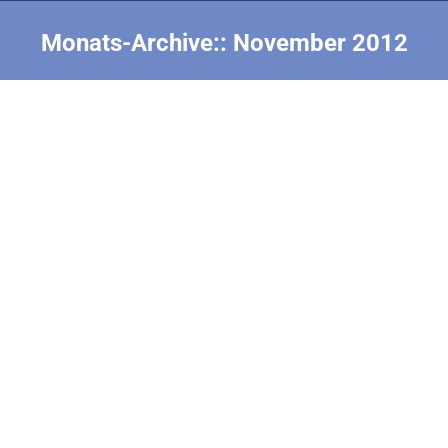
Monats-Archive::
November 2012
Sie befinden sich hier:
F1Q einfliegen
Elektroflug (F1Q+S)
Von
Nick Finke
30. November 2012
Mike Amthor: Wie fliege ich mein F1Q-Modell ein?
Sehr anschaulich und praxistauglich beschreibt Mike
Amthor in diesem Artikel seine Erfahrungen mit der
Elektroklasse. 2 Seiten, Download (105 kB)
Saalflug Plansammlung Ministick
Saalflug (F1D+M)
Von
Nick Finke
5. November 2012