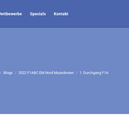
ettbewerbe
Specials
Kontakt
efinden sich hier:
Blogs
2022 F1ABC EM Nord Mazedonien
1. Durchgang F1A