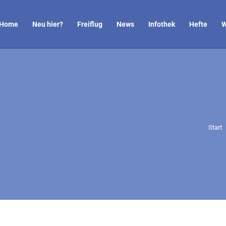
Home
Neu hier?
Freiflug
News
Infothek
Hefte
W
Sie b
Start