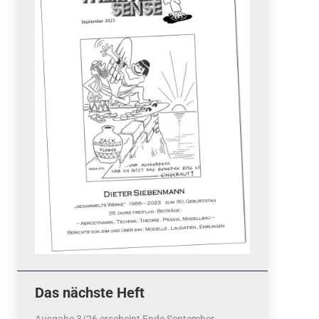
Quicklinks
 Fun
News
cebook
Termine
tagram
ook
stagram
Ergebnisse
bezahlen mit / pay by
PayPal
Impressum
Datenschutzerklärung
Cookie-Richtlinie (EU)
Das nächste Heft