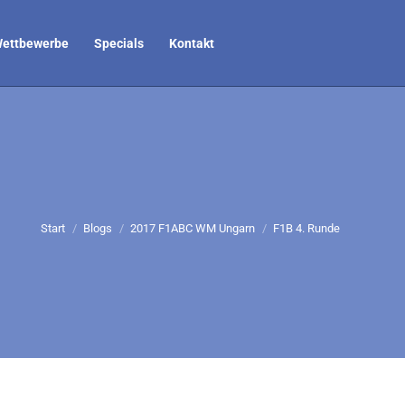
ettbewerbe
Specials
Kontakt
Sie befinden sich hier:
Start
Blogs
2017 F1ABC WM Ungarn
F1B 4. Runde