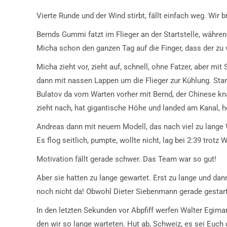
Vierte Runde und der Wind stirbt, fällt einfach weg. Wir b
Bernds Gummi fatzt im Flieger an der Startstelle, währe
Micha schon den ganzen Tag auf die Finger, dass der zu vi
Micha zieht vor, zieht auf, schnell, ohne Fatzer, aber 
dann mit nassen Lappen um die Flieger zur Kühlung. St
Bulatov da vom Warten vorher mit Bernd, der Chinese kn
zieht nach, hat gigantische Höhe und landed am Kanal, ho
Andreas dann mit neuem Modell, das nach viel zu lange
Es flog seitlich, pumpte, wollte nicht, lag bei 2:39 trotz
Motivation fällt gerade schwer. Das Team war so gut!
Aber sie hatten zu lange gewartet. Erst zu lange und dan
noch nicht da! Obwohl Dieter Siebenmann gerade gestartet
In den letzten Sekunden vor Abpfiff werfen Walter Egima
den wir so lange warteten. Hut ab, Schweiz, es sei Euch