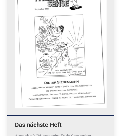
Quicklinks
 Fun
News
cebook
Termine
tagram
ook
stagram
Ergebnisse
bezahlen mit / pay by
PayPal
Impressum
Datenschutzerklärung
Cookie-Richtlinie (EU)
Das nächste Heft