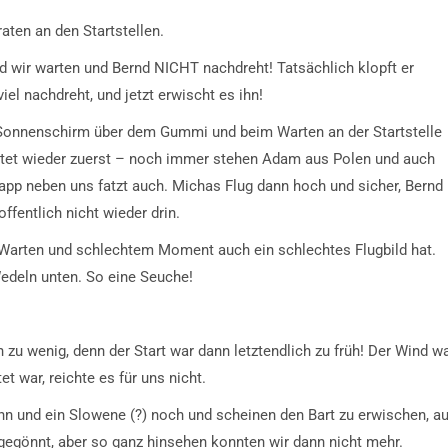
raten an den Startstellen.
nd wir warten und Bernd NICHT nachdreht! Tatsächlich klopft er
el nachdreht, und jetzt erwischt es ihn!
mit Sonnenschirm über dem Gummi und beim Warten an der Startstelle
artet wieder zuerst – noch immer stehen Adam aus Polen und auch
app neben uns fatzt auch. Michas Flug dann hoch und sicher, Bernd
ffentlich nicht wieder drin.
 Warten und schlechtem Moment auch ein schlechtes Flugbild hat.
 Wedeln unten. So eine Seuche!
n zu wenig, denn der Start war dann letztendlich zu früh! Der Wind w
 war, reichte es für uns nicht.
nn und ein Slowene (?) noch und scheinen den Bart zu erwischen, au
 gegönnt, aber so ganz hinsehen konnten wir dann nicht mehr.