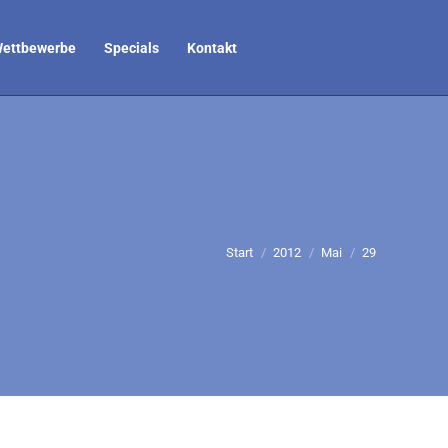
ettbewerbe
Specials
Kontakt
Sie befinden sich hier:
Start
2012
Mai
29