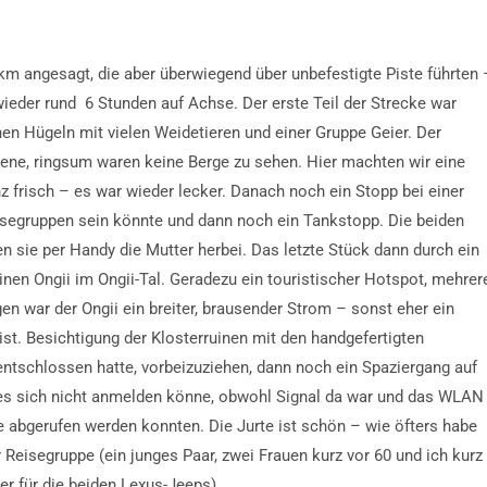
km angesagt, die aber überwiegend über unbefestigte Piste führten 
ieder rund 6 Stunden auf Achse. Der erste Teil der Strecke war
nen Hügeln mit vielen Weidetieren und einer Gruppe Geier. Der
ebene, ringsum waren keine Berge zu sehen. Hier machten wir eine
 frisch – es war wieder lecker. Danach noch ein Stopp bei einer
eisegruppen sein könnte und dann noch ein Tankstopp. Die beiden
en sie per Handy die Mutter herbei. Das letzte Stück dann durch ein
nen Ongii im Ongii-Tal. Geradezu ein touristischer Hotspot, mehrer
 war der Ongii ein breiter, brausender Strom – sonst eher ein
st. Besichtigung der Klosterruinen mit den handgefertigten
entschlossen hatte, vorbeizuziehen, dann noch ein Spaziergang auf
es sich nicht anmelden könne, obwohl Signal da war und das WLAN
abgerufen werden konnten. Die Jurte ist schön – wie öfters habe
Reisegruppe (ein junges Paar, zwei Frauen kurz vor 60 und ich kurz
er für die beiden Lexus-Jeeps).