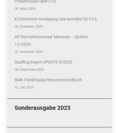
Präsentation über F1D
28. März 2026
KI berechnet Auslegung des Antriebs für F1Q
24. Dezember 2025
All-Tee Höhenmesser Manuals – Update
12/2025
Quicklinks
22. Dezember 2025
 Fun
News
Saalflug-Depot UPDATE 9/2025
cebook
28. September 2025
Termine
tagram
BMK FlexiDisplay Benutzerhandbuch
ook
stagram
12. Juli 2025
Ergebnisse
bezahlen mit / pay by
Sonderausgabe 2023
PayPal
Impressum