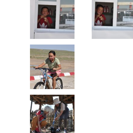
News
MFSD (ehem.
Modellflug) i
Schöne Weihnachten und alles
Gute für 2026
16. Dezember 2025
Grundsteuer für Modellflug-
Gelände / Petition
DAeC
11. Dezember 2025
Freifliegerfrühschoppen (GER)
und Seminar (SUI) 2026
4. Dezember 2025