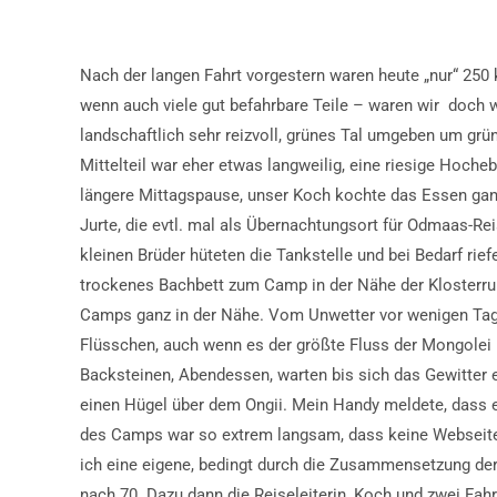
Nach der langen Fahrt vorgestern waren heute „nur“ 250 
wenn auch viele gut befahrbare Teile – waren wir doch w
landschaftlich sehr reizvoll, grünes Tal umgeben um grü
Mittelteil war eher etwas langweilig, eine riesige Hoch
längere Mittagspause, unser Koch kochte das Essen ganz
Jurte, die evtl. mal als Übernachtungsort für Odmaas-R
kleinen Brüder hüteten die Tankstelle und bei Bedarf rief
trockenes Bachbett zum Camp in der Nähe der Klosterrui
Camps ganz in der Nähe. Vom Unwetter vor wenigen Tagen
Flüsschen, auch wenn es der größte Fluss der Mongolei i
Backsteinen, Abendessen, warten bis sich das Gewitter 
einen Hügel über dem Ongii. Mein Handy meldete, dass 
des Camps war so extrem langsam, dass keine Webseite 
ich eine eigene, bedingt durch die Zusammensetzung der 
nach 70. Dazu dann die Reiseleiterin, Koch und zwei Fahr