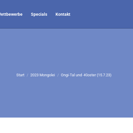
ettbewerbe
Specials
Kontakt
Sie befinden sich hier:
Start
2023 Mongolei
Ongi-Tal und -Kloster (15.7.23)