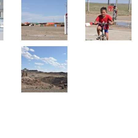
FAI
Info
m DAeC
Freiflug ist
auch auf
Fa
und auf
Ins
Faceb
In