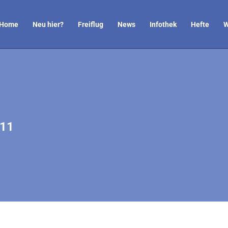
Home
Neu hier?
Freiflug
News
Infothek
Hefte
W
011