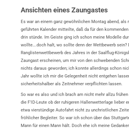
Ansichten eines Zaungastes
Es war an einem ganz gewöhnlichen Montag abend, als me
geführten Kalender mitteilte, daß da für den kommenden
drin stünde. Im Geiste ging ich schon meine Modelle dur
wollte….doch halt, wo sollte denn der Wettbewerb sein? 
Ranglistenwettbewerb des Jahres in der Saalflug-Königs
Zaungast erscheinen, um mir von den schwebenden Schön
nichts daraus geworden; ich konnte allerdings schon nic
Jahr wollte ich mir die Gelegenheit nicht entgehen lass
sicherheitshalber als Zeitnehmer verpflichten lassen.
So war es also und ich brach am nicht mehr allzu frühen 
die F1D-Leute ob der ruhigeren Hallenwetterlage lieber
etwa vierstündige Autofahrt nicht zu unchristlichen Zei
fröhlicher Begleiter. So war ich schon über das Stuttgar
Mann für einen Mann hält. Doch ehe ich meine Gedanken 