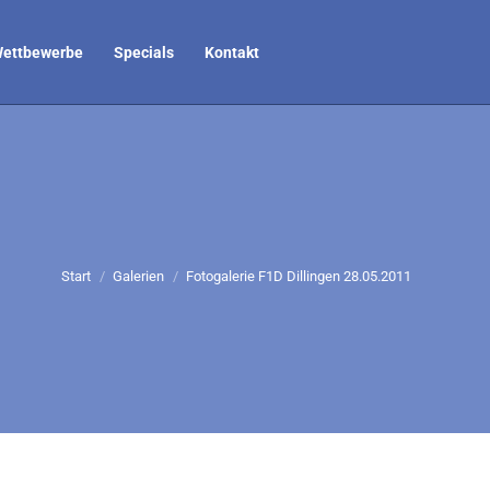
ettbewerbe
Specials
Kontakt
Sie befinden sich hier:
Start
Galerien
Fotogalerie F1D Dillingen 28.05.2011