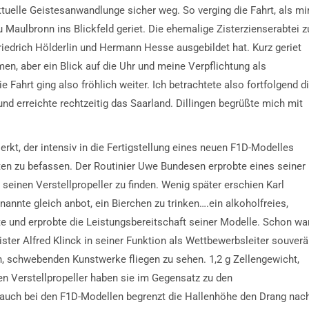
ktuelle Geistesanwandlunge sicher weg. So verging die Fahrt, als mi
Maulbronn ins Blickfeld geriet. Die ehemalige Zisterzienserabtei z
Friedrich Hölderlin und Hermann Hesse ausgebildet hat. Kurz geriet
en, aber ein Blick auf die Uhr und meine Verpflichtung als
Fahrt ging also fröhlich weiter. Ich betrachtete also fortfolgend d
d erreichte rechtzeitig das Saarland. Dillingen begrüßte mich mit
Merkt, der intensiv in die Fertigstellung eines neuen F1D-Modelles
ten zu befassen. Der Routinier Uwe Bundesen erprobte eines seiner
 seinen Verstellpropeller zu finden. Wenig später erschien Karl
annte gleich anbot, ein Bierchen zu trinken….ein alkoholfreies,
ste und erprobte die Leistungsbereitschaft seiner Modelle. Schon wa
ter Alfred Klinck in seiner Funktion als Wettbewerbsleiter souver
nen, schwebenden Kunstwerke fliegen zu sehen. 1,2 g Zellengewicht,
n Verstellpropeller haben sie im Gegensatz zu den
 auch bei den F1D-Modellen begrenzt die Hallenhöhe den Drang nac