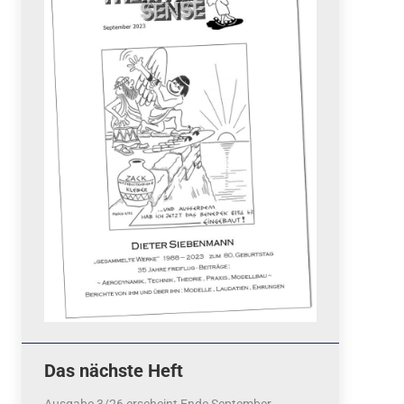
Quicklinks
 Fun
News
cebook
Termine
tagram
ook
stagram
Ergebnisse
Das nächste Heft
bezahlen mit / pay by
PayPal