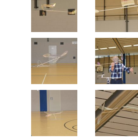
News
MFSD (ehem.
Modellflug) i
Schöne Weihnachten und alles
Gute für 2026
16. Dezember 2025
Grundsteuer für Modellflug-
Gelände / Petition
DAeC
11. Dezember 2025