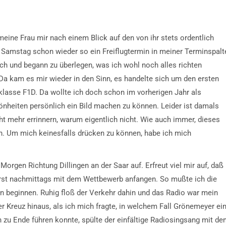
ine Frau mir nach einem Blick auf den von ihr stets ordentlich
 Samstag schon wieder so ein Freiflugtermin in meiner Terminspalt
ch und begann zu überlegen, was ich wohl noch alles richten
Da kam es mir wieder in den Sinn, es handelte sich um den ersten
klasse F1D. Da wollte ich doch schon im vorherigen Jahr als
heiten persönlich ein Bild machen zu können. Leider ist damals
ht mehr errinnern, warum eigentlich nicht. Wie auch immer, dieses
en. Um mich keinesfalls drücken zu können, habe ich mich
Morgen Richtung Dillingen an der Saar auf. Erfreut viel mir auf, daß
 erst nachmittags mit dem Wettbewerb anfangen. So mußte ich die
ten beginnen. Ruhig floß der Verkehr dahin und das Radio war mein
ter Kreuz hinaus, als ich mich fragte, in welchem Fall Grönemeyer ei
zu Ende führen konnte, spülte der einfältige Radiosingsang mit d