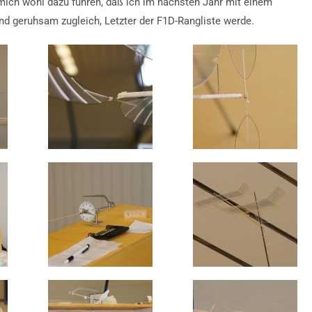
mich wohl dazu führen, daß ich im nächsten Jahr mit einem
nd geruhsam zugleich, Letzter der F1D-Rangliste werde.