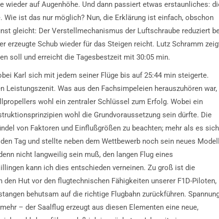
ie wieder auf Augenhöhe. Und dann passiert etwas erstaunliches: di
 Wie ist das nur möglich? Nun, die Erklärung ist einfach, obschon
unst gleicht: Der Verstellmechanismus der Luftschraube reduziert be
 erzeugte Schub wieder für das Steigen reicht. Lutz Schramm zeig
n soll und erreicht die Tagesbestzeit mit 30:05 min.
ei Karl sich mit jedem seiner Flüge bis auf 25:44 min steigerte.
en Leistungszenit. Was aus den Fachsimpeleien herauszuhören war,
propellers wohl ein zentraler Schlüssel zum Erfolg. Wobei ein
ruktionsprinzipien wohl die Grundvoraussetzung sein dürfte. Die
ündel von Faktoren und Einflußgrößen zu beachten; mehr als es sich
e den Tag und stellte neben dem Wettbewerb noch sein neues Model
 denn nicht langweilig sein muß, den langen Flug eines
lingen kann ich dies entschieden verneinen. Zu groß ist die
 den Hut vor den flugtechnischen Fähigkeiten unserer F1D-Piloten,
pstangen behutsam auf die richtige Flugbahn zurückführen. Spannun
mehr – der Saalflug erzeugt aus diesen Elementen eine neue,