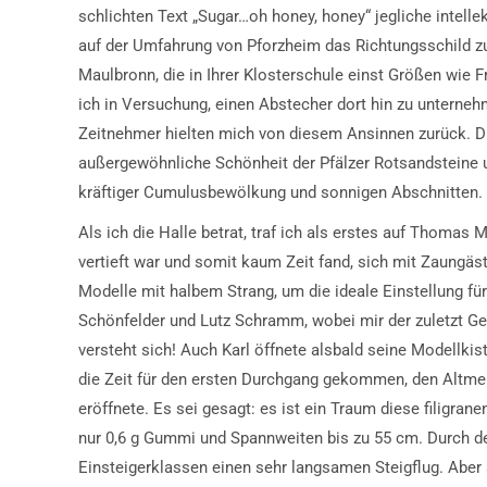
schlichten Text „Sugar…oh honey, honey“ jegliche intelle
auf der Umfahrung von Pforzheim das Richtungsschild zu 
Maulbronn, die in Ihrer Klosterschule einst Größen wie 
ich in Versuchung, einen Abstecher dort hin zu unternehm
Zeitnehmer hielten mich von diesem Ansinnen zurück. Die 
außergewöhnliche Schönheit der Pfälzer Rotsandsteine un
kräftiger Cumulusbewölkung und sonnigen Abschnitten.
Als ich die Halle betrat, traf ich als erstes auf Thomas 
vertieft war und somit kaum Zeit fand, sich mit Zaungäs
Modelle mit halbem Strang, um die ideale Einstellung für
Schönfelder und Lutz Schramm, wobei mir der zuletzt Gen
versteht sich! Auch Karl öffnete alsbald seine Modellki
die Zeit für den ersten Durchgang gekommen, den Altmeis
eröffnete. Es sei gesagt: es ist ein Traum diese filigra
nur 0,6 g Gummi und Spannweiten bis zu 55 cm. Durch de
Einsteigerklassen einen sehr langsamen Steigflug. Aber