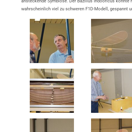
ansteckende Symbiose. Der Bazillus Indooricus könnte 
wahrscheinlich viel zu schweren F1D-Modell, gespannt u