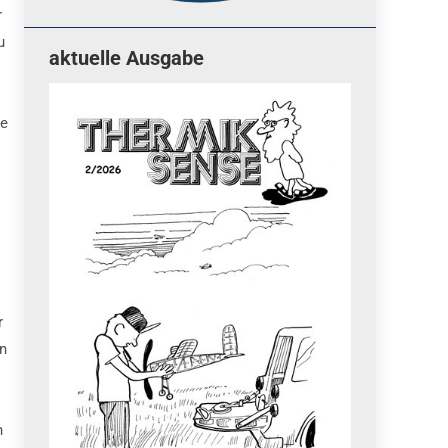
r
u
aktuelle Ausgabe
ie
r
än
h