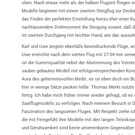
oben. Nach etwas mehr als der halben Flugzeit fliegen s
Modelle beginnen mit einem zweiten Steigflug zur Decke.
das Finden der perfekten Einstellung hierzu eher einer K
nachlassendem Drehmoment die Steigung soweit, daß der
im zweiten Durchgang mit leichter Hand, wie das aussehe
Karl und Uwe zeigten ebenfalls beeindruckende Flüge, wob
Uwe erreichte nach dem vierten Flug mit 27:04 min sein
ist die Gummiqualität nebst der Abstimmung des Verstell
sauber gebautes Modell mit erfolgsversprechenden Konst
Aura des geheimnisvollen bleibt…es ist eben doch ein B
hier in wenige Sätze packen ließe. Thomas Merkt nutzt
fertig. Ich habe mich früher immer wieder gefragt, ob es
Saalflugmodells zu verfolgen. Nach meinem Besuch in Dil
Faszination des langsamen Fluges. Mit Respekt ziehe ich
die mit Feingefühl ihre Modelle mit den langen Telesko
und Geruhsamkeit sind keine unvereinbaren Gegensätze 