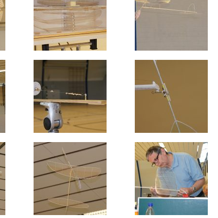
FAI
Info
m DAeC
Freiflug ist
auch auf
Fa
und auf
Ins
Faceb
In