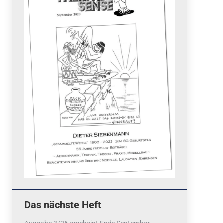
Quicklinks
 Fun
News
cebook
Termine
tagram
ook
stagram
Ergebnisse
bezahlen mit / pay by
PayPal
Impressum
Datenschutzerklärung
Cookie-Richtlinie (EU)
Das nächste Heft