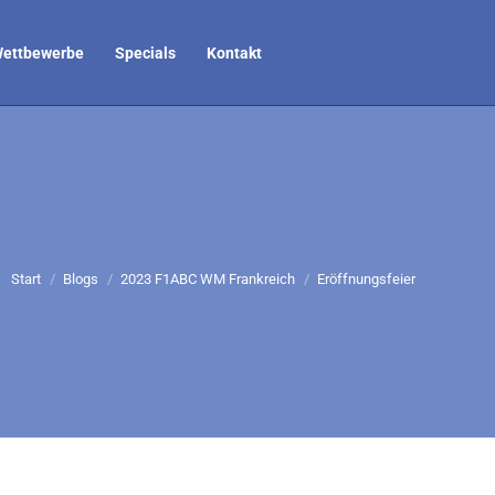
ettbewerbe
Specials
Kontakt
Sie befinden sich hier:
Start
Blogs
2023 F1ABC WM Frankreich
Eröffnungsfeier