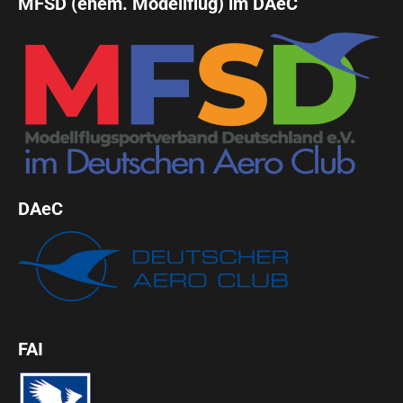
MFSD (ehem. Modellflug) im DAeC
DAeC
FAI