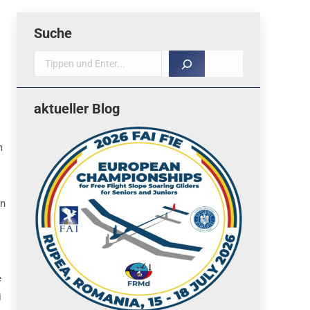
Suche
Suche
aktueller Blog
m
in
e
i