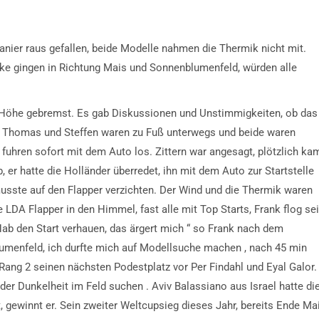
ier raus gefallen, beide Modelle nahmen die Thermik nicht mit.
cke gingen in Richtung Mais und Sonnenblumenfeld, würden alle
 m Höhe gebremst. Es gab Diskussionen und Unstimmigkeiten, ob das
, Thomas und Steffen waren zu Fuß unterwegs und beide waren
fuhren sofort mit dem Auto los. Zittern war angesagt, plötzlich ka
, er hatte die Holländer überredet, ihn mit dem Auto zur Startstelle
 musste auf den Flapper verzichten. Der Wind und die Thermik waren
re LDA Flapper in den Himmel, fast alle mit Top Starts, Frank flog se
Hab den Start verhauen, das ärgert mich “ so Frank nach dem
lumenfeld, ich durfte mich auf Modellsuche machen , nach 45 min
 Rang 2 seinen nächsten Podestplatz vor Per Findahl und Eyal Galor.
er Dunkelheit im Feld suchen . Aviv Balassiano aus Israel hatte di
t, gewinnt er. Sein zweiter Weltcupsieg dieses Jahr, bereits Ende Ma