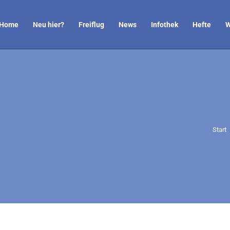
Home
Neu hier?
Freiflug
News
Infothek
Hefte
W
Sie b
Start