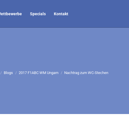
ettbewerbe
Specials
Kontakt
efinden sich hier:
Blogs
2017 F1ABC WM Ungarn
Nachtrag zum WC-Stechen