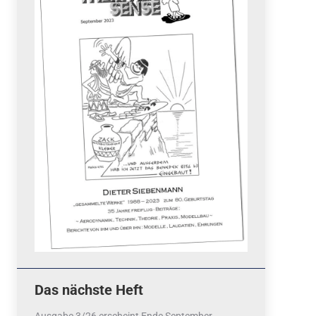
Quicklinks
 Fun
News
cebook
Termine
tagram
ook
stagram
Ergebnisse
bezahlen mit / pay by
PayPal
Impressum
Datenschutzerklärung
Cookie-Richtlinie (EU)
Das nächste Heft