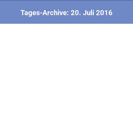
Tages-Archive:
20. Juli 2016
Sie befinden sich hier:
20.07. Training
2016 F1E EM Rumänien
Von
Werner Ackermann
20. Juli 2016
Die Wetterlage war heute sehr gut geeignet um
ausgiebig zu trainieren. Wind zwischen 2 und 7 Meter
war für fast alle Modelle geeignet. Unsere Junioren
wurden sehr intensiv betreut und waren gegen Abend
dann doch etwas außer Puste. Bis zu 30 Probestarts
pro Junior sind halt nicht ohne. Auch die Senioren
waren nicht untätig. Die…