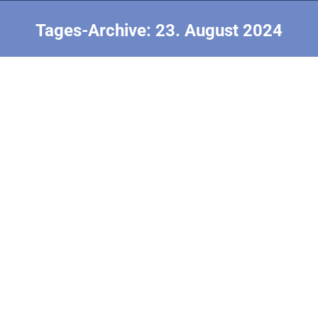
Tages-Archive:
23. August 2024
Sie befinden sich hier:
Voda statt Vodka beim Bankett
2024 F1E EM Tschechien
Von
Christian Neumann
23. August 2024
(Bericht von Christian und Carina) Nach zwei
ereignisreichen Wettkampftagen mit schwierigem
Gelände und herausforderndem Wind, ist es zeit für
die feierliche Siegerehrung mit anschließendem
Festbankett. Für Edelmetall hat es bei Team
Deutschland nicht gereicht. Unsere Damen Carina
und Lupi wurden aber für ihre Platzierungen in der