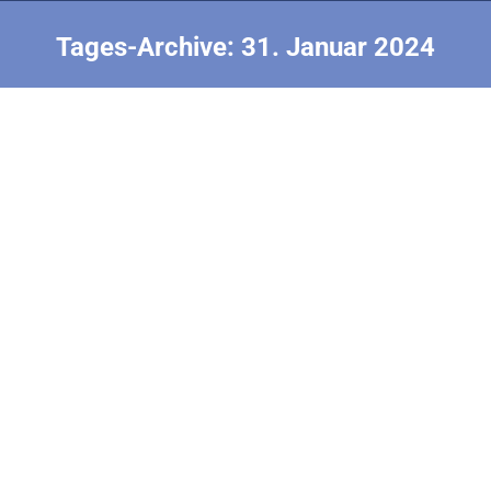
Tages-Archive:
31. Januar 2024
Sie befinden sich hier:
Zeitplan
2024 F1E EM Tschechien
Von
Nick Finke
31. Januar 2024
So 18. August Weltcup Early I und Anreise Mo 19.
August Eröffnung, Bauprüfung Di 20. August
Junioren-Tag Mi 21. August Senioren-Tag Do 22.
August Reservetag, Ausflug Fr 23. August
Siegerehrung, Banquett Sa 24. August Weltcup Early
II und Abreise