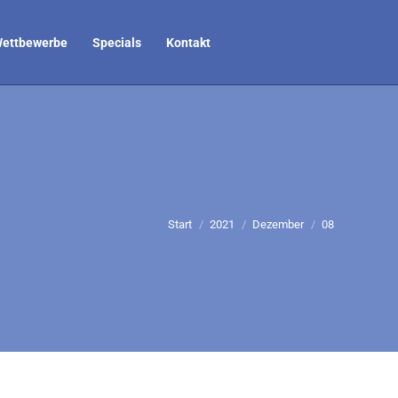
ettbewerbe
Specials
Kontakt
Sie befinden sich hier:
Start
2021
Dezember
08