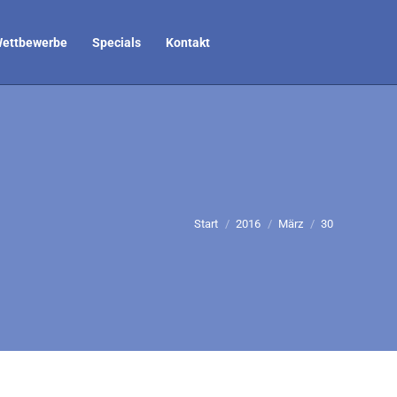
ettbewerbe
Specials
Kontakt
Sie befinden sich hier:
Start
2016
März
30