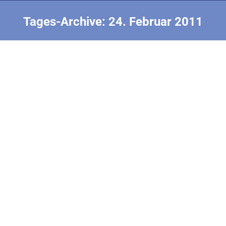
Tages-Archive:
24. Februar 2011
Sie befinden sich hier:
BE or not BE, that is the question
Aerodynamik & Bautechnik
Von
Nick Finke
24. Februar 2011
Thomas Weimer: In Anlehnung an das Zitat aus
Shakespeares Hamlet untersucht Thomas Weimer
die Frage, ob es zu Flappern in der Klasse F1A auch
eine Alternative gibt. Dabei stehen die neuen Profile
von Brian Eggleston im Mittelpunkt. 5 Seiten,
Download (564 kB)