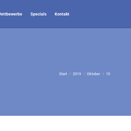
ettbewerbe
Specials
Kontakt
Sie befinden sich hier:
Start
2019
Oktober
15