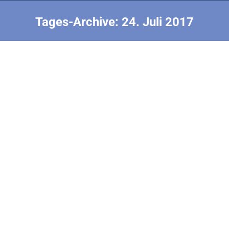
Tages-Archive:
24. Juli 2017
Sie befinden sich hier:
Flyoff Worldcup F1B
2017 F1ABP EM Mazedonien
Von
Thomas Wiesiolek
24. Juli 2017
Um 18Uhr war Briefing bei Wind von 3-5m/s. Der
Organisator entschied 1h zu warten. Um 18:50 das
F1H Stechen mit 3 Mann – Ergebnisse sind mir nicht
bekannt. Um 19:15 begann dann das F1B Stechen mit
3 Junioren und 3 Erwachsenen. Für Tabea das 1.
Stechen bei ihrem 1. WC. Der Wind war in
Bodennähe…